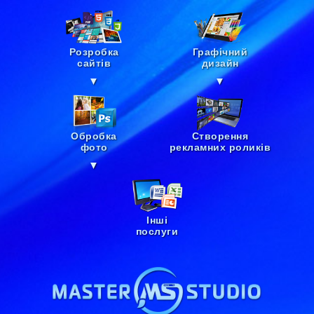
Розробка
Графічний
сайтів
дизайн
▼
▼
Обробка
Створення
фото
рекламних роликів
▼
Інші
послуги