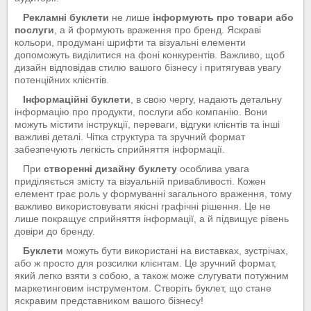
Рекламні буклети
не лише
інформують про товари або
послуги
, а й формують враження про бренд. Яскраві
кольори, продумані шрифти та візуальні елементи
допоможуть виділитися на фоні конкурентів. Важливо, щоб
дизайн відповідав стилю вашого бізнесу і притягував увагу
потенційних клієнтів.
Інформаційні буклети
, в свою чергу, надають детальну
інформацію про продукти, послуги або компанію. Вони
можуть містити інструкції, переваги, відгуки клієнтів та інші
важливі деталі. Чітка структура та зручний формат
забезпечують легкість сприйняття інформації.
При
створенні дизайну буклету
особлива увага
приділяється змісту та візуальній привабливості. Кожен
елемент грає роль у формуванні загального враження, тому
важливо використовувати якісні графічні рішення. Це не
лише покращує сприйняття інформації, а й підвищує рівень
довіри до бренду.
Буклети
можуть бути використані на виставках, зустрічах,
або ж просто для розсилки клієнтам. Це зручний формат,
який легко взяти з собою, а також може слугувати потужним
маркетинговим інструментом. Створіть буклет, що стане
яскравим представником вашого бізнесу!