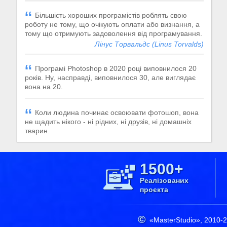
Більшість хороших програмістів роблять свою
роботу не тому, що очікують оплати або визнання, а
тому що отримують задоволення від програмування.
Лінус Торвальдс (Linus Torvalds)
Програмі Photoshop в 2020 році виповнилося 20
років. Ну, насправді, виповнилося 30, але виглядає
вона на 20.
Коли людина починає освоювати фотошоп, вона
не щадить нікого - ні рідних, ні друзів, ні домашніх
тварин.
1500+
Реалізованих
проєкта
«MasterStudio»,
2010-