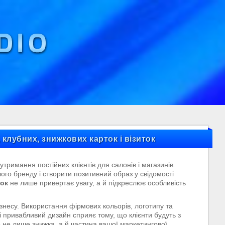
клубних, знижкових карток і візиток
тримання постійних клієнтів для салонів і магазинів.
го бренду і створити позитивний образ у свідомості
ток
не лише привертає увагу, а й підкреслює особливість
знесу. Використання фірмових кольорів, логотипу та
і привабливий дизайн сприяє тому, що клієнти будуть з
е не лише знижка, а й частина вашої маркетингової