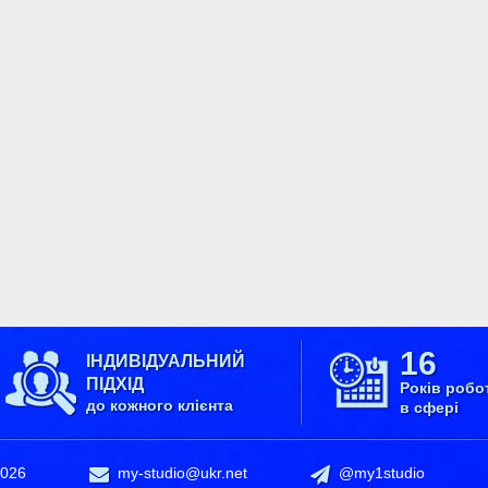
16
ІНДИВІДУАЛЬНИЙ
ПІДХІД
Років робо
до кожного клієнта
в сфері
2026
my-studio@ukr.net
@my1studio