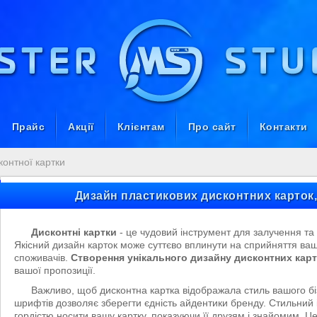
Прайс
Акції
Клієнтам
Про сайт
Контакти
контної картки
Дизайн пластикових дисконтних карток, 
Дисконтні картки
- це чудовий інструмент для залучення та у
Якісний дизайн карток може суттєво вплинути на сприйняття вашо
споживачів.
Створення унікального дизайну дисконтних кар
вашої пропозиції.
Важливо, щоб дисконтна картка відображала стиль вашого бі
шрифтів дозволяє зберегти єдність айдентики бренду. Стильний 
гордістю носити вашу картку, показуючи її друзям і знайомим. Ц