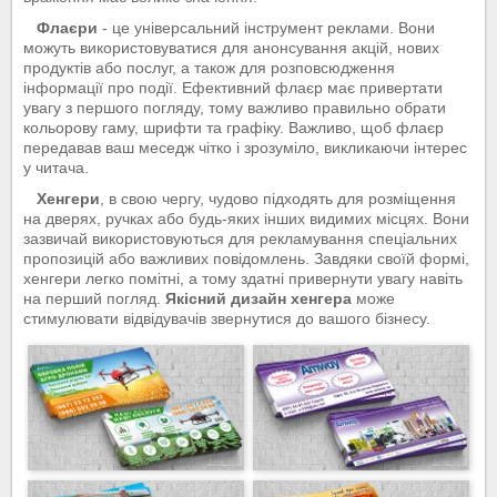
Флаєри
- це універсальний інструмент реклами. Вони
можуть використовуватися для анонсування акцій, нових
продуктів або послуг, а також для розповсюдження
інформації про події. Ефективний флаєр має привертати
увагу з першого погляду, тому важливо правильно обрати
кольорову гаму, шрифти та графіку. Важливо, щоб флаєр
передавав ваш меседж чітко і зрозуміло, викликаючи інтерес
у читача.
Хенгери
, в свою чергу, чудово підходять для розміщення
на дверях, ручках або будь-яких інших видимих місцях. Вони
зазвичай використовуються для рекламування спеціальних
пропозицій або важливих повідомлень. Завдяки своїй формі,
хенгери легко помітні, а тому здатні привернути увагу навіть
на перший погляд.
Якісний дизайн хенгера
може
стимулювати відвідувачів звернутися до вашого бізнесу.