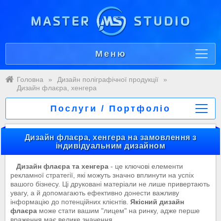
Меню
Головна
»
Дизайн поліграфічної продукції
»
Дизайн флаєра, хенгера
Послуги / Портфоліо
Дизайн флаєра, хенгера на замовлення з
індивідуальним дизайном
Дизайн флаєра та хенгера
- це ключові елементи
рекламної стратегії, які можуть значно вплинути на успіх
вашого бізнесу. Ці друковані матеріали не лише привертають
увагу, а й допомагають ефективно донести важливу
інформацію до потенційних клієнтів.
Якісний дизайн
флаєра
може стати вашим "лицем" на ринку, адже перше
враження має велике значення.