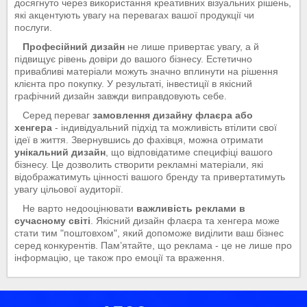
досягнуто через використання креативних візуальних рішень,
які акцентують увагу на перевагах вашої продукції чи
послуги.
Професійний дизайн
не лише привертає увагу, а й
підвищує рівень довіри до вашого бізнесу. Естетично
привабливі матеріали можуть значно вплинути на рішення
клієнта про покупку. У результаті, інвестиції в якісний
графічний дизайн завжди виправдовують себе.
Серед переваг
замовлення дизайну флаєра або
хенгера
- індивідуальний підхід та можливість втілити свої
ідеї в життя. Звернувшись до фахівця, можна отримати
унікальний дизайн
, що відповідатиме специфіці вашого
бізнесу. Це дозволить створити рекламні матеріали, які
відображатимуть цінності вашого бренду та привертатимуть
увагу цільової аудиторії.
Не варто недооцінювати
важливість реклами в
сучасному світі
. Якісний дизайн флаєра та хенгера може
стати тим "поштовхом", який допоможе виділити ваш бізнес
серед конкурентів. Пам’ятайте, що реклама - це не лише про
інформацію, це також про емоції та враження.