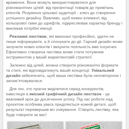
враження. Вони можуть використовуватися для
різноманітних цілей: від презентації товарів до привітань
клієнтів. Розуміння цільової аудиторії - ключ до створення
успішного дизайну. Важливо, щоб кожен елемент, від
кольорової гами до шрифтів, підкреслював характер бренду і
викликав потрібні емоції.
Рекламні листівки
, які виконані професійно, здатні не
лише інформувати, а й спонукати до дії. Гарний дизайн може
залучити нових клієнтів і зміцнити лояльність вже існуючих.
Ефективно створена листівка може стати потужним
інструментом у вашій маркетинговій стратегії.
Залежно від цілей, можна створити різноманітні формати
та стилі, які відповідатимуть вашій концепції.
Унікальний
дизайн
забезпечить, щоб ваша листівка була неповторною і
запам'ятовувалася.
Для тих, хто прагне виділитися серед конкурентів,
інвестиція в
якісний графічний дизайн листівок
- це
важливий крок до досягнення успіху. Під час роботи над
проєктом особлива увага приділяється кожній деталі, щоб
результат перевершив всі очікування. Створіть листівку, яка
буде говорити за вас!