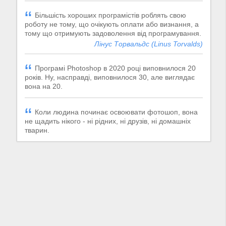
Більшість хороших програмістів роблять свою
роботу не тому, що очікують оплати або визнання, а
тому що отримують задоволення від програмування.
Лінус Торвальдс (Linus Torvalds)
Програмі Photoshop в 2020 році виповнилося 20
років. Ну, насправді, виповнилося 30, але виглядає
вона на 20.
Коли людина починає освоювати фотошоп, вона
не щадить нікого - ні рідних, ні друзів, ні домашніх
тварин.