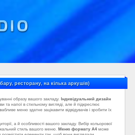
ару, ресторану, на кілька аркушів)
уванні образу вашого закладу.
Індивідуальний дизайн
ви та напої в стильному вигляді, але й підкреслює
бливе меню здатне зацікавити відвідувачів і зробити їх
орії, а й особливості вашого закладу. Вибір кольорової
нікальний стиль вашого меню.
Меню формату А4
може
як розмістити елементи так, щоб вони виглядали