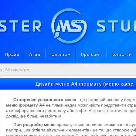
Прайс
Акції
Клієнтам
Про сайт
Контакти
ню А4 формату
Дизайн меню А4 формату (меню кафе, б
Створення унікального меню
- це важливий аспект у форм
меню формату А4
не тільки надає можливість представити стра
атмосферу вашого ресторану або кафе. Яскраве, естетично прива
досвід ще більш незабутнім.
При розробці меню
враховуються не лише смаки вашої аудит
палітри, шрифтів та візуальних елементів - це те, що створює у
вмістити велику кількість інформації, тому важливо продумати, 