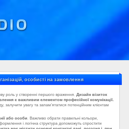
рганізацій, особисті на замовлення
ливу роль у створенні першого враження.
Дизайн візиток
мовлення є важливим елементом професійної комунікації.
у, залучити увагу та запам’ятатися потенційним клієнтам
нії або особи
. Важливо обрати правильні кольори,
 оформлення і логічна структура допоможуть спростити
зитка має містити основні контактні дані, логотип і, при