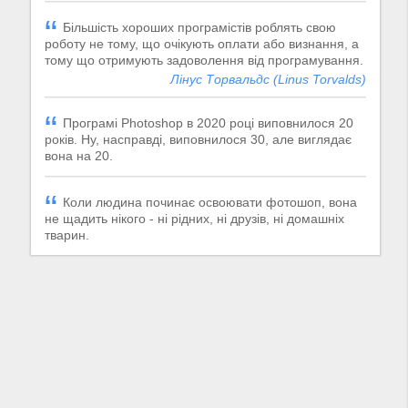
Більшість хороших програмістів роблять свою
роботу не тому, що очікують оплати або визнання, а
тому що отримують задоволення від програмування.
Лінус Торвальдс (Linus Torvalds)
Програмі Photoshop в 2020 році виповнилося 20
років. Ну, насправді, виповнилося 30, але виглядає
вона на 20.
Коли людина починає освоювати фотошоп, вона
не щадить нікого - ні рідних, ні друзів, ні домашніх
тварин.