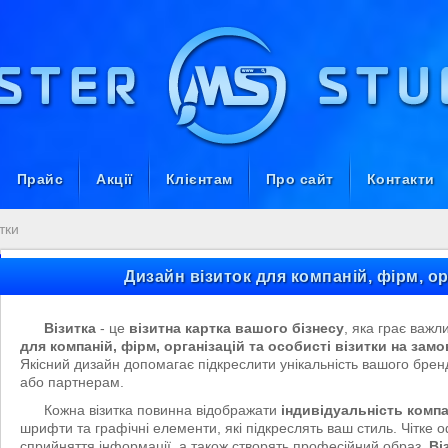
Прайс
Акції
Клієнтам
Про сайт
Контакти
тки
Дизайн візиток для компаній, фірм, о
Візитка
- це
візитна картка вашого бізнесу
, яка грає важ
для компаній, фірм, організацій та особисті візитки на за
Якісний дизайн допомагає підкреслити унікальність вашого бренд
або партнерам.
Кожна візитка повинна відображати
індивідуальність компа
шрифти та графічні елементи, які підкреслять ваш стиль. Чітке
сприйняття інформації, а також створять професійний образ.
Ві