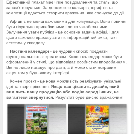
Ефективний плакат має чітке повідомлення та стиль, що
запам’ятовується. За допомогою кольорів, шрифтів та
композиції вдається створити враження, яке спонукає до дії.
Афіші
є не менш важливими для комунікації. Вони повинні
бути візуально привабливими і легко читабельними.
Залучення уваги публіки - це основна задача афіші, і для
цього важливо враховувати як інформаційний зміст, так і
естетичну складову.
Настінні календарі
- це чудовий спосіб поєднати
функціональність із креативом. Кожен календар може бути
оформлений у стилі, що відповідає особистим вподобанням.
Він не лише нагадує про дати, а й може стати яскравим
акцентом у будь-якому інтер'єрі.
Кожен проєкт - це нова можливість реалізувати унікальні
ідеї та творчі рішення.
Якщо вас цікавить дизайн, який
виділить вашу продукцію або подію серед інших, не
вагайтеся звернутися.
Результат буде дійсно вражаючим!