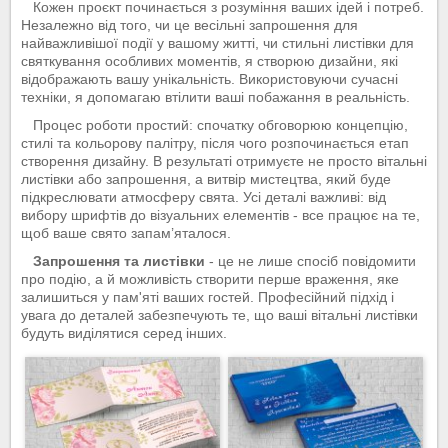
Кожен проєкт починається з розуміння ваших ідей і потреб.
Незалежно від того, чи це весільні запрошення для
найважливішої події у вашому житті, чи стильні листівки для
святкування особливих моментів, я створюю дизайни, які
відображають вашу унікальність. Використовуючи сучасні
техніки, я допомагаю втілити ваші побажання в реальність.
Процес роботи простий: спочатку обговорюю концепцію,
стилі та кольорову палітру, після чого розпочинається етап
створення дизайну. В результаті отримуєте не просто вітальні
листівки або запрошення, а витвір мистецтва, який буде
підкреслювати атмосферу свята. Усі деталі важливі: від
вибору шрифтів до візуальних елементів - все працює на те,
щоб ваше свято запам’яталося.
Запрошення та листівки
- це не лише спосіб повідомити
про подію, а й можливість створити перше враження, яке
залишиться у пам'яті ваших гостей. Професійний підхід і
увага до деталей забезпечують те, що ваші вітальні листівки
будуть виділятися серед інших.