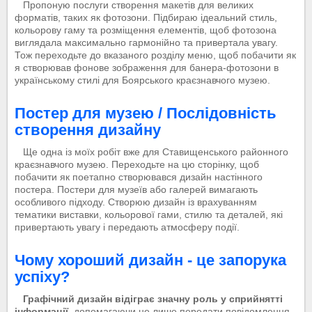
Пропоную послуги створення макетів для великих
форматів, таких як фотозони. Підбираю ідеальний стиль,
кольорову гаму та розміщення елементів, щоб фотозона
виглядала максимально гармонійно та привертала увагу.
Тож переходьте до вказаного розділу меню, щоб побачити як
я створював фонове зображення для банера-фотозони в
українському стилі для Боярського краєзнавчого музею.
Постер для музею / Послідовність
створення дизайну
Ще одна із моїх робіт вже для Ставищенського районного
краєзнавчого музею. Переходьте на цю сторінку, щоб
побачити як поетапно створювався дизайн настінного
постера. Постери для музеїв або галерей вимагають
особливого підходу. Створюю дизайн із врахуванням
тематики виставки, кольорової гами, стилю та деталей, які
привертають увагу і передають атмосферу події.
Чому хороший дизайн - це запорука
успіху?
Графічний дизайн відіграє значну роль у сприйнятті
інформації
, допомагаючи не лише передати повідомлення,