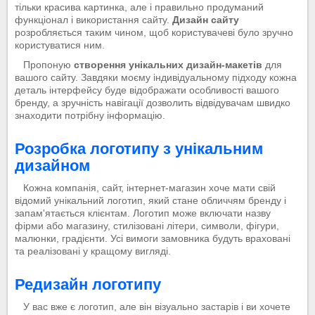
тільки красива картинка, але і правильно продуманий
функціонал і використання сайту.
Дизайн сайту
розробляється таким чином, щоб користувачеві було зручно
користуватися ним.
Пропоную
створення унікальних дизайн-макетів
для
вашого сайту. Завдяки моєму індивідуальному підходу кожна
деталь інтерфейсу буде відображати особливості вашого
бренду, а зручність навігації дозволить відвідувачам швидко
знаходити потрібну інформацію.
Розробка логотипу з унікальним
дизайном
Кожна компанія, сайт, інтернет-магазин хоче мати свій
відомий унікальний логотип, який стане обличчям бренду і
запам'ятається клієнтам. Логотип може включати назву
фірми або магазину, стилізовані літери, символи, фігури,
малюнки, градієнти. Усі вимоги замовника будуть враховані
та реалізовані у кращому вигляді.
Редизайн логотипу
У вас вже є логотип, але він візуально застарів і ви хочете