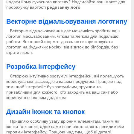
надати йому сучасного вигляду? Надсилайте ваш макет для
прорахунку вартості
редизайну лого
.
Векторне відмальовування логотипу
Векторне відмальовування дає можливість зробити ваш
логотип масштабованим, чітким та легким для подальшої
роботи. Векторний формат дозволяє використовувати
логотип на будь-яких носіях, від візиток до білбордів, без
втрати якості.
Розробка інтерфейсу
Створюю інтуїтивно зрозумілі інтерфейси, які полегшують
користувачам взаємодію з вашим продуктом. Працюю над
тим, щоб інтерфейс був зрозумілим, зручним та
привабливим для кожного, хто заходить на ваш сайт або
користується вашим додатком.
Дизайн іконок та кнопок
Приділяю особливу увагу дрібним елементам, таким як
іконки та кнопки, адже саме вони часто стають невидимими
героями інтерфейсу. Працюю над тим, щоб ці деталі