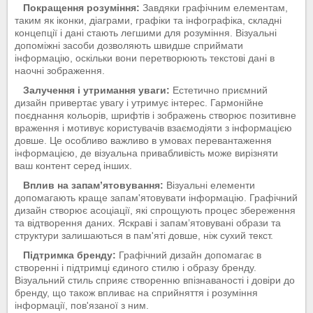
Покращення розуміння:
Завдяки графічним елементам,
таким як іконки, діаграми, графіки та інфографіка, складні
концепції і дані стають легшими для розуміння. Візуальні
допоміжні засоби дозволяють швидше сприймати
інформацію, оскільки вони перетворюють текстові дані в
наочні зображення.
Залучення і утримання уваги:
Естетично приємний
дизайн привертає увагу і утримує інтерес. Гармонійне
поєднання кольорів, шрифтів і зображень створює позитивне
враження і мотивує користувачів взаємодіяти з інформацією
довше. Це особливо важливо в умовах перевантаження
інформацією, де візуальна привабливість може вирізняти
ваш контент серед інших.
Вплив на запам’ятовування:
Візуальні елементи
допомагають краще запам'ятовувати інформацію. Графічний
дизайн створює асоціації, які спрощують процес збереження
та відтворення даних. Яскраві і запам’ятовувані образи та
структури залишаються в пам'яті довше, ніж сухий текст.
Підтримка бренду:
Графічний дизайн допомагає в
створенні і підтримці єдиного стилю і образу бренду.
Візуальний стиль сприяє створенню впізнаваності і довіри до
бренду, що також впливає на сприйняття і розуміння
інформації, пов'язаної з ним.