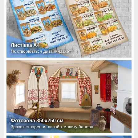
Листівка А4
Як створюється дизайн-макет?
Фотозона 350х250 см
Зразок створення дизайн-макету банера