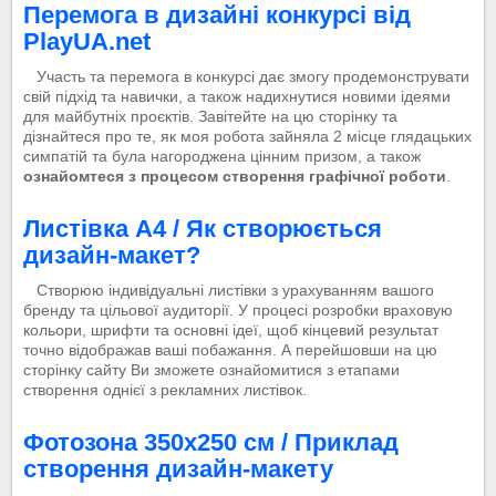
Перемога в дизайні конкурсі від
PlayUA.net
Участь та перемога в конкурсі дає змогу продемонструвати
свій підхід та навички, а також надихнутися новими ідеями
для майбутніх проєктів. Завітейте на цю сторінку та
дізнайтеся про те, як моя робота зайняла 2 місце глядацьких
симпатій та була нагороджена цінним призом, а також
ознайомтеся з процесом створення графічної роботи
.
Листівка А4 / Як створюється
дизайн-макет?
Створюю індивідуальні листівки з урахуванням вашого
бренду та цільової аудиторії. У процесі розробки враховую
кольори, шрифти та основні ідеї, щоб кінцевий результат
точно відображав ваші побажання. А перейшовши на цю
сторінку сайту Ви зможете ознайомитися з етапами
створення однієї з рекламних листівок.
Фотозона 350х250 см / Приклад
створення дизайн-макету