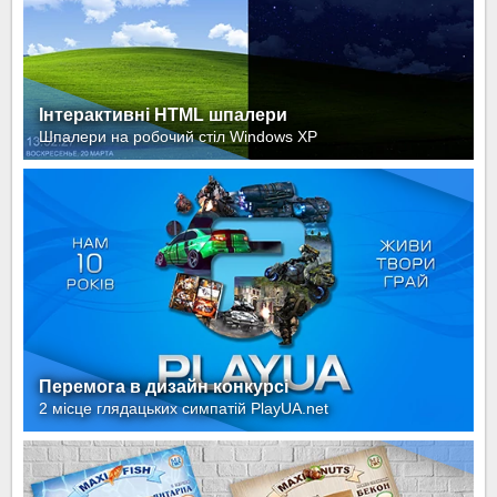
Інтерактивні HTML шпалери
Шпалери на робочий стіл Windows XP
Перемога в дизайн конкурсі
2 місце глядацьких симпатій PlayUA.net