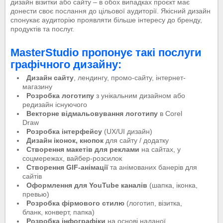
дизайн візитки або сайту – в обох випадках проєкт має
донести своє послання до цільової аудиторії. Якісний дизайн
спонукає аудиторію проявляти більше інтересу до бренду,
продуктів та послуг.
MasterStudio пропонує такі
послуги
графічного дизайну
:
Дизайн сайту
, лендингу, промо-сайту, інтернет-
магазину
Розробка логотипу
з унікальним дизайном або
редизайн існуючого
Векторне відмальовування логотипу
в Corel
Draw
Розробка інтерфейсу
(UX/UI дизайн)
Дизайн іконок, кнопок
для сайту / додатку
Створення макетів для реклами
на сайтах, у
соцмережах, вайбер-розсилок
Створення GIF-анімації
та анімованих банерів для
сайтів
Оформлення для YouTube каналів
(шапка, іконка,
превью)
Розробка фірмового стилю
(логотип, візитка,
бланк, конверт, папка)
Розробка інфографіки
на основі наданої