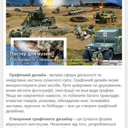
Постер для музею
Послідовність створення дизайну постера
Графічний дизайн
- велика сфера діяльності та
невід'ємна частина сучасного світу. Графічний дизайн може
використовувати різні засоби, бути цифровим чи друкованим,
може містити фотографії, ілюстрації чи інші види графіки.
Якщо ви озирнетеся навколо, то побачите багато прикладів:
етикетки товарів, упаковка, обкладинки книг, телевізійні
заставки, журнали та білборди – все це створює графічний
дизайнер.
Створення графічного дизайну
– це сучасна форма
візуального мистецтва. Незалежно від того, розробляється