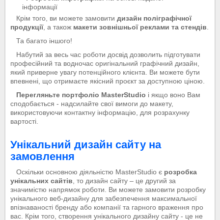
інформації
Крім того, ви можете замовити
дизайн поліграфічної
продукції
, а також
макети зовнішньої реклами та стендів
.
Та багато іншого!
Набутий за весь час роботи досвід дозволить підготувати
професійний та водночас оригінальний графічний дизайн,
який приверне увагу потенційного клієнта. Ви можете бути
впевнені, що отримаєте якісний проєкт за доступною ціною.
Перегляньте портфоліо MasterStudio
і якщо воно Вам
сподобається - надсилайте свої вимоги до макету,
використовуючи контактну інформацію, для розрахунку
вартості.
Унікальний дизайн сайту на
замовлення
Оскільки основною діяльністю MasterStudio є
розробка
унікальних сайтів
, то дизайн сайту – це другий за
значимістю напрямок роботи. Ви можете замовити розробку
унікального веб-дизайну для забезпечення максимальної
впізнаваності бренду або компанії та гарного враження про
вас. Крім того, створення унікального дизайну сайту - це не