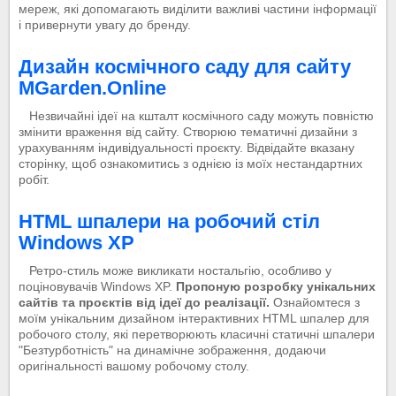
мереж, які допомагають виділити важливі частини інформації
і привернути увагу до бренду.
Дизайн космічного саду для сайту
MGarden.Online
Незвичайні ідеї на кшталт космічного саду можуть повністю
змінити враження від сайту. Створюю тематичні дизайни з
урахуванням індивідуальності проєкту. Відвідайте вказану
сторінку, щоб ознакомитись з однією із моїх нестандартних
робіт.
HTML шпалери на робочий стіл
Windows XP
Ретро-стиль може викликати ностальгію, особливо у
поціновувачів Windows XP.
Пропоную розробку унікальних
сайтів та проєктів від ідеї до реалізації.
Ознайомтеся з
моїм унікальним дизайном інтерактивних HTML шпалер для
робочого столу, які перетворюють класичні статичні шпалери
"Безтурботність" на динамічне зображення, додаючи
оригінальності вашому робочому столу.