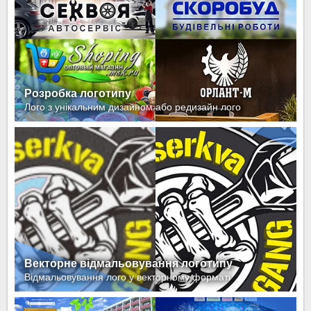
Розробка логотипу
Лого з унікальним дизайном або редизайн лого
Векторне відмальовування логотипу
Відмальовування лого у векторному форматі