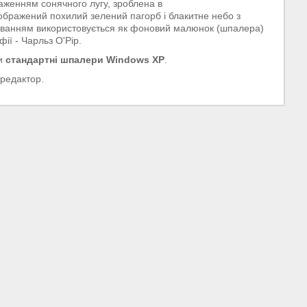
раженням сонячного лугу, зроблена в
 зображений похилий зелений пагорб і блакитне небо з
чуванням використовується як фоновий малюнок (шпалера)
ії - Чарльз О'Рір.
ли
стандартні шпалери Windows XP
.
редактор.