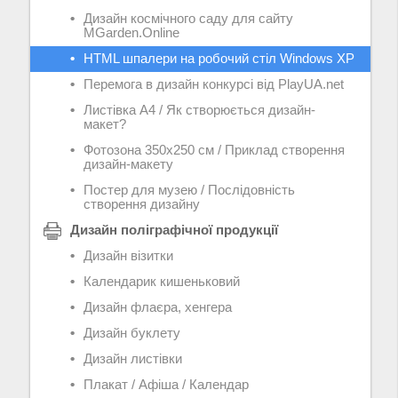
Дизайн космічного саду для сайту
MGarden.Online
HTML шпалери на робочий стіл Windows XP
Перемога в дизайн конкурсі від PlayUA.net
Листівка А4 / Як створюється дизайн-
макет?
Фотозона 350х250 см / Приклад створення
дизайн-макету
Постер для музею / Послідовність
створення дизайну
Дизайн поліграфічної продукції
Дизайн візитки
Календарик кишеньковий
Дизайн флаєра, хенгера
Дизайн буклету
Дизайн листівки
Плакат / Афіша / Календар