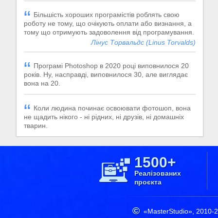
Більшість хороших програмістів роблять свою
роботу не тому, що очікують оплати або визнання, а
тому що отримують задоволення від програмування.
Лінус Торвальдс (Linus Torvalds)
Програмі Photoshop в 2020 році виповнилося 20
років. Ну, насправді, виповнилося 30, але виглядає
вона на 20.
Коли людина починає освоювати фотошоп, вона
не щадить нікого - ні рідних, ні друзів, ні домашніх
тварин.
1500+
Реалізованих
проєкта
«MasterStudio»,
2010-