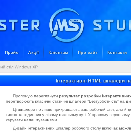
Прайс
Акції
Клієнтам
Про сайт
Контакти
ий стіл Windows XP
Інтерактивні HTML шпалери н
Пропоную переглянути
результат розробки інтерактивни
перетворюють класичні статичні шпалери "Безтурботність" на
ди
Ці шпалери не лише прикрашають ваш робочий стіл, але й д
тижня та годинник у лівому нижньому куті. У правому верхньому 
керувати налаштуваннями.
Дизайн інтерактивних шпалер робочого столу включає
можли