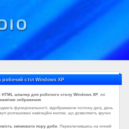
а робочий стіл Windows XP
х HTML шпалер для робочого столу Windows XP
, які
намічне зображення
.
одають функціональності, відображаючи поточну дату, день
куті розташовані навігаційні кнопки, що дозволяють зручно
вість змінювати пору доби
. Переключившись на нічний