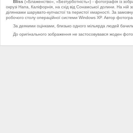
Bliss
(«Блаженство», «Безтурботність») - фотографія із зоб
окрузі Напа, Каліфорнія, на схід від Сонамської долини. На ній
ділянками шарувато-купчастої та перистої хмарності. За замов
робочого столу операційної системи Windows XP. Автор фотограф
За деякими оцінками, близько одного мільярда людей бачи
До оригінального зображення не застосовувався жоден фото