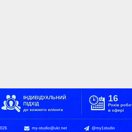
16
ІНДИВІДУАЛЬНИЙ
ПІДХІД
Років робо
до кожного клієнта
в сфері
2026
my-studio@ukr.net
@my1studio