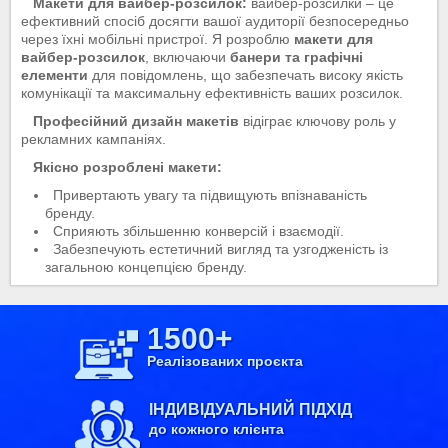
Макети для вайбер-розсилок:
вайбер-розсилки – це
ефективний спосіб досягти вашої аудиторії безпосередньо
через їхні мобільні пристрої. Я розроблю
макети для
вайбер-розсилок
, включаючи
банери та графічні
елементи
для повідомлень, що забезпечать високу якість
комунікації та максимальну ефективність ваших розсилок.
Професійний дизайн макетів
відіграє ключову роль у
рекламних кампаніях.
Якісно розроблені макети:
Привертають увагу та підвищують впізнаваність
бренду.
Сприяють збільшенню конверсій і взаємодії.
Забезпечують естетичний вигляд та узгодженість із
загальною концепцією бренду.
1500+
Реалізованих проєкта
ІНДИВІДУАЛЬНИЙ ПІДХІД
до кожного клієнта