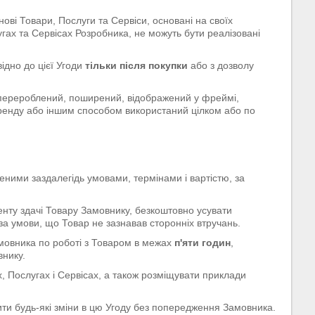
ві Товари, Послуги та Сервіси, основані на своїх
угах та Сервісах Розробника, не можуть бути реалізовані
ідно до цієї Угоди
тільки після покупки
або з дозволу
 перероблений, поширений, відображений у фреймі,
ренду або іншим способом використаний цілком або по
еними заздалегідь умовами, термінами і вартістю, за
нту здачі Товару Замовнику, безкоштовно усувати
за умови, що Товар не зазнавав сторонніх втручань.
мовника по роботі з Товаром в межах
п'яти годин
,
внику.
х, Послугах і Сервісах, а також розміщувати приклади
ти будь-які зміни в цю Угоду без попередження Замовника.