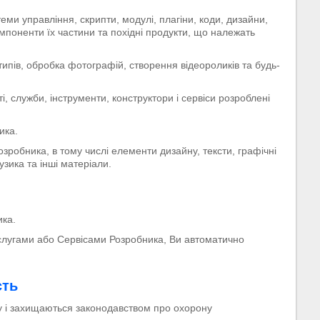
стеми управління, скрипти, модулі, плагіни, коди, дизайни,
компоненти їх частини та похідні продукти, що належать
типів, обробка фотографій, створення відеороликів та будь-
 служби, інструменти, конструктори і сервіси розроблені
ика.
озробника, в тому числі елементи дизайну, тексти, графічні
узика та інші матеріали.
ика.
угами або Сервісами Розробника, Ви автоматично
сть
у і захищаються законодавством про охорону