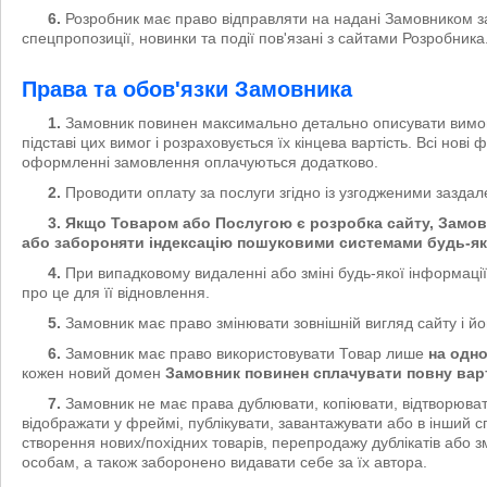
6.
Розробник має право відправляти на надані Замовником засо
спецпропозиції, новинки та події пов'язані з сайтами Розробника
Права та обов'язки Замовника
1.
Замовник повинен максимально детально описувати вимоги
підставі цих вимог і розраховується їх кінцева вартість. Всі но
оформленні замовлення оплачуються додатково.
2.
Проводити оплату за послуги згідно із узгодженими заздал
3. Якщо Товаром або Послугою є розробка сайту, Замов
або забороняти індексацію пошуковими системами будь-яко
4.
При випадковому видаленні або зміні будь-якої інформаці
про це для її відновлення.
5.
Замовник має право змінювати зовнішній вигляд сайту і йог
6.
Замовник має право використовувати Товар лише
на одн
кожен новий домен
Замовник повинен сплачувати повну вар
7.
Замовник не має права дублювати, копіювати, відтворюва
відображати у фреймі, публікувати, завантажувати або в інший с
створення нових/похідних товарів, перепродажу дублікатів або з
особам, а також заборонено видавати себе за їх автора.