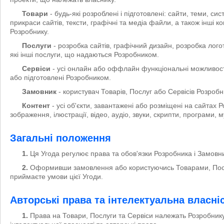
Товари
- будь-які розроблені і підготовлені: сайти, теми, си
прикраси сайтів, тексти, графічні та медіа файли, а також інші 
Розробнику.
Послуги
- розробка сайтів, графічний дизайн, розробка лого
які інші послуги, що надаються Розробником.
Сервіси
- усі онлайн або оффлайн функціональні можливості,
або підготовлені Розробником.
Замовник
- користувач Товарів, Послуг або Сервісів Розробн
Контент
- усі об'єкти, завантажені або розміщені на сайтах Р
зображення, ілюстрації, відео, аудіо, звуки, скрипти, програми, м
Загальні положення
1.
Ця Угода регулює права та обов'язки Розробника і Замовн
2.
Оформивши замовлення або користуючись Товарами, Посл
приймаєте умови цієї Угоди.
Авторські права та інтелектуальна власні
1.
Права на Товари, Послуги та Сервіси належать Розробник