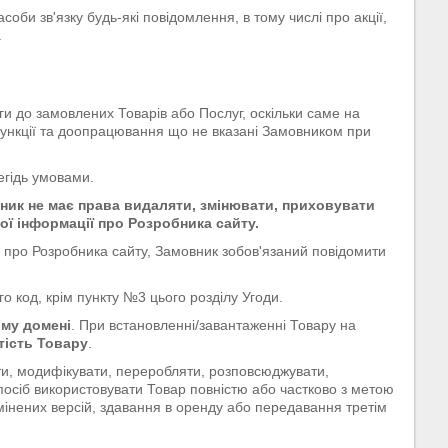
би зв'язку будь-які повідомлення, в тому числі про акції,
.
 до замовлених Товарів або Послуг, оскільки саме на
ві функції та доопрацювання що не вказані Замовником при
егідь умовами.
ник не має права видаляти, змінювати, приховувати
ї інформації про Розробника сайту.
ї про Розробника сайту, Замовник зобов'язаний повідомити
о код, крім пункту №3 цього розділу Угоди.
ому домені
. При встановленні/завантаженні Товару на
тість Товару
.
ти, модифікувати, переробляти, розповсюджувати,
посіб використовувати Товар повністю або частково з метою
мінених версій, здавання в оренду або передавання третім