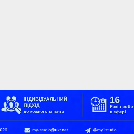
16
ІНДИВІДУАЛЬНИЙ
ПІДХІД
Років робо
до кожного клієнта
в сфері
2026
my-studio@ukr.net
@my1studio