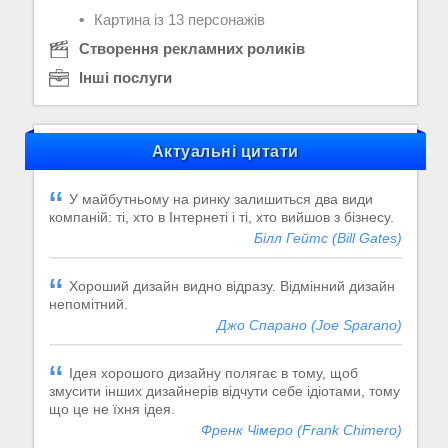
Картина із 13 персонажів
Створення рекламних роликів
Інші послуги
Актуальні цитати
У майбутньому на ринку залишиться два види
компаній: ті, хто в Інтернеті і ті, хто вийшов з бізнесу.
Білл Гейтс (Bill Gates)
Хороший дизайн видно відразу. Відмінний дизайн
непомітний.
Джо Спарано (Joe Sparano)
Ідея хорошого дизайну полягає в тому, щоб
змусити інших дизайнерів відчути себе ідіотами, тому
що це не їхня ідея.
Френк Чімеро (Frank Chimero)