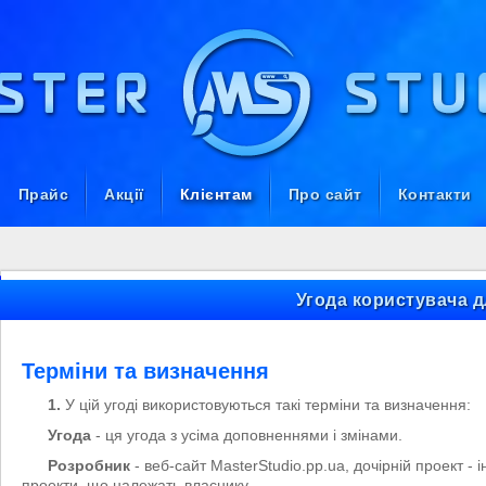
Прайс
Акції
Клієнтам
Про сайт
Контакти
Угода користувача д
Терміни та визначення
1.
У цій угоді використовуються такі терміни та визначення:
Угода
- ця угода з усіма доповненнями і змінами.
Розробник
- веб-сайт MasterStudio.pp.ua, дочірній проект - 
проекти, що належать власнику.