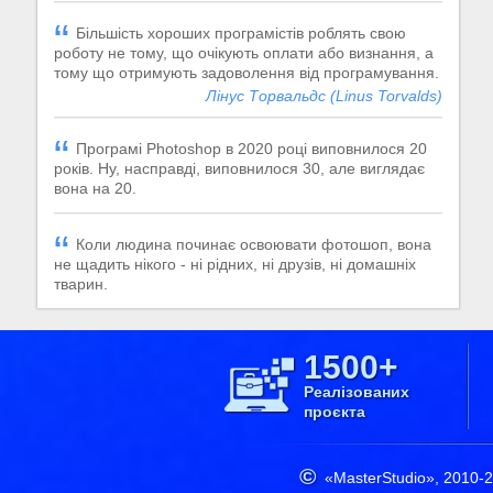
Більшість хороших програмістів роблять свою
роботу не тому, що очікують оплати або визнання, а
тому що отримують задоволення від програмування.
Лінус Торвальдс (Linus Torvalds)
Програмі Photoshop в 2020 році виповнилося 20
років. Ну, насправді, виповнилося 30, але виглядає
вона на 20.
Коли людина починає освоювати фотошоп, вона
не щадить нікого - ні рідних, ні друзів, ні домашніх
тварин.
1500+
Реалізованих
проєкта
«MasterStudio»,
2010-