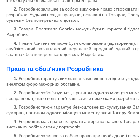
інтелектуальної власності та авторські права.
2.
Розробник залишає за собою виключне право створювати но
розробках. Будь-які похідні продукти, основані на Товарах, Посл
будь-ким без попереднього дозволу.
3.
Товари, Послуги та Сервіси можуть бути використані відпов
Розробника.
4.
Ніякий Контент не може бути скопійований (відтворений),
опублікований, завантажений, переданий, проданий, зданий в о
частинах без попереднього дозволу Розробника.
Права та обов'язки Розробника
1.
Розробник гарантує виконання замовлення згідно із узгодж
винятком форс-мажорних обставин.
2.
Розробник зобов'язується, протягом
одного місяця
з моме
несправності, якщо вони пов'язані саме з помилками розробки і 
3.
Розробник також гарантує безкоштовне консультування За
сумарно, протягом
одного місяця
з моменту здачі Товару Замо
4
. Розробник має право вказувати авторство на своїх Товара
виконаних робіт у своєму портфоліо.
5.
Розробник залишає за собою право при необхідності вноси