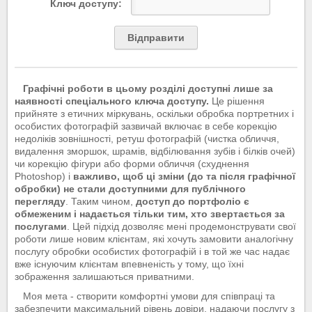
Ключ доступу:
Відправити
Графічні роботи в цьому розділі доступні лише за
наявності спеціального ключа доступу.
Це рішення
прийняте з етичних міркувань, оскільки обробка портретних і
особистих фотографій зазвичай включає в себе корекцію
недоліків зовнішності, ретуш фотографій (чистка обличчя,
видалення зморшок, шрамів, відбілювання зубів і білків очей)
чи корекцію фігури або форми обличчя (схуднення
Photoshop) і
важливо, щоб ці зміни (до та після графічної
обробки) не стали доступними для публічного
перегляду
. Таким чином,
доступ до портфоліо є
обмеженим і надається тільки тим, хто звертається за
послугами
. Цей підхід дозволяє мені продемонструвати свої
роботи лише новим клієнтам, які хочуть замовити аналогічну
послугу обробки особистих фотографій і в той же час надає
вже існуючим клієнтам впевненість у тому, що їхні
зображення залишаються приватними.
Моя мета - створити комфортні умови для співпраці та
забезпечити максимальний рівень довіри, надаючи послугу з