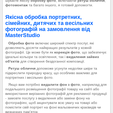
шукаєте якісну
обробку фото
, включаючи
ретуш обличчя
,
фотомонтаж
та багато іншого, я готовий допомогти.
Якісна обробка портретних,
сімейних, дитячих та весільних
фотографій на замовлення від
MasterStudio
Обробка фото
включає широкий спектр послуг, які
дозволяють досягти найкращих результатів у кожній
фотографії. Це може бути як
корекція фото
, що забезпечує
ідеальні кольори та освітлення, так і
видалення зайвих
об'єктів
для створення бездоганної композиції.
Ретуш обличчя
допоможе усунути недоліки шкіри та
підкреслити природну красу, що особливо важливо для
портретних і весільних фото.
Якщо вам потрібно
видалити фон з фото
, наприклад для
подальшого розміщення фотографії товару на сайті або
використання вирізаних фотографій для рекламної продукції
- замовте послугу з видалення або заміни фону на
фотографіях, щоб акцентувати всю увагу на товарі або
помістити свій портрет на фоні мальовничих краєвидів чи
визначних пам'яток.