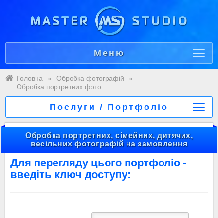
Меню
Головна
»
Обробка фотографій
»
Обробка портретних фото
Послуги / Портфоліо
Обробка портретних, сімейних, дитячих,
весільних фотографій на замовлення
Для перегляду цього портфоліо -
введіть ключ доступу: