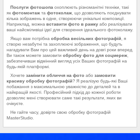
Послуги фотошопа
охоплюють різноманітні техніки, такі
як
фотомонтаж
та
фотоколаж
, що дозволяють поєднувати
кілька зображень в одне, створюючи унікальні композиції.
Наприклад, можна
вставити фото в рамку
або реалізувати
ваші найсміливіші ідеї для створення ідеального фотоколажу.
Якщо вам потрібна
обробка весільних фотографій
, я
створю незабутні та захоплюючі зображення, що будуть
нагадувати Вам про цей важливий день на довгі роки вперед.
Ви також можете замовити
обробку фото для соцмереж
,
забезпечивши відмінний вигляд усіх Ваших фотографій на
будь-якій платформі.
Хочете
замінити обличчя на фото
або
замовити
красиву обробку фотографій
? Я реалізую будь-які Ваші
побажання з максимальною уважністю до деталей та в
найкращій якості. Професійний підхід до кожної роботи
дозволяє мені створювати саме такі результати, яких ви
очікуєте.
Не гайте часу, довірте свою обробку фотографій
MasterStudio.