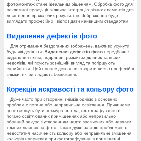
фотомонтаж
стане ідеальним рішенням. Обробка фото для
рекламної продукції включає інтеграцію різних елементів для
досягнення вражаючих результатів. Зображення буде
виглядати професійно і відповідати найвищим стандартам.
Видалення дефектів фото
Для отримання бездоганних зображень, важливо усунути
будь-які дефекти.
Видалення дефектів фото
передбачає
видалення плям, подряпин, розмитих ділянок та інших
недоліків, які псують зовнішній вигляд та погіршують
сприйняття. Цей процес дозволяє створити чисті і професійні
знімки, які виглядають бездоганно.
Корекція яскравості та кольору фото
Дуже часто при створенні знімків однією з основних
проблем є погане або неправильне освітлення. Причинами
цього можуть бути похмура погода, фотографування в
погано освітлюваних приміщеннях або неправильно
обраний ракурс з утворенням надто засвічених або навпаки
темних ділянок на фото. Також дуже частою проблемою є
недостатня насиченість кольору або неправильне зміщення
кольорів наприклад при фотографуванні в приміщенні