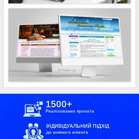
1500+
Реалізованих проєкта
ІНДИВІДУАЛЬНИЙ ПІДХІД
до кожного клієнта