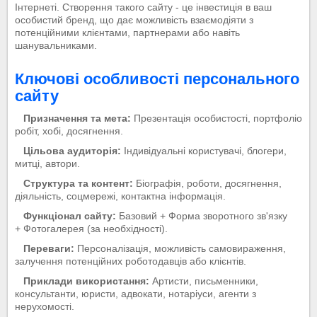
Інтернеті. Створення такого сайту - це інвестиція в ваш
особистий бренд, що дає можливість взаємодіяти з
потенційними клієнтами, партнерами або навіть
шанувальниками.
Ключові особливості персонального
сайту
Призначення та мета:
Презентація особистості, портфоліо
робіт, хобі, досягнення.
Цільова аудиторія:
Індивідуальні користувачі, блогери,
митці, автори.
Структура та контент:
Біографія, роботи, досягнення,
діяльність, соцмережі, контактна інформація.
Функціонал сайту:
Базовий + Форма зворотного зв'язку
+ Фотогалерея (за необхідності).
Переваги:
Персоналізація, можливість самовираження,
залучення потенційних роботодавців або клієнтів.
Приклади використання:
Артисти, письменники,
консультанти, юристи, адвокати, нотаріуси, агенти з
нерухомості.