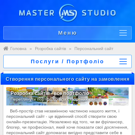
Меню
Головна
»
Розробка сайтів
»
Персональний сайт
Послуги / Портфоліо
Створення персонального сайту на замовлення
Розробка сайтів - все портфоліо
Переглянути портфоліо всіх створених сайтів
Веб-простір став незамінною частиною нашого життя, і
персональний сайт - це відмінний спосіб створити свою
онлайн-презентацію. Незалежно від того, чи ви фрілансер,
блогер, чи професіонал, який хоче показати свої досягнення,
персональний сайт допомагає вигідно представити себе в