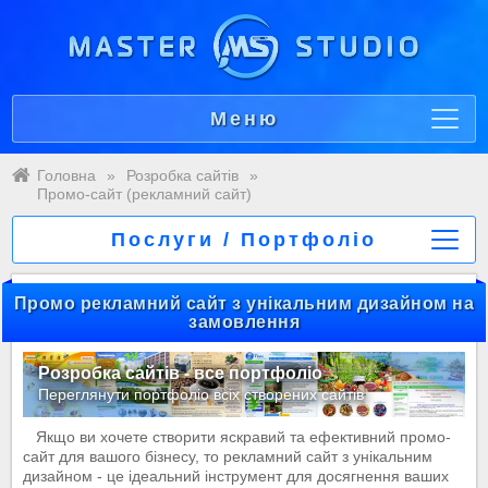
Меню
Головна
»
Розробка сайтів
»
Промо-сайт (рекламний сайт)
Послуги / Портфоліо
Промо рекламний сайт з унікальним дизайном на
замовлення
Розробка сайтів - все портфоліо
Переглянути портфоліо всіх створених сайтів
Якщо ви хочете створити яскравий та ефективний промо-
сайт для вашого бізнесу, то рекламний сайт з унікальним
дизайном - це ідеальний інструмент для досягнення ваших