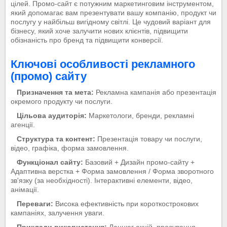
цілей. Промо-сайт є потужним маркетинговим інструментом,
який допомагає вам презентувати вашу компанію, продукт чи
послугу у найбільш вигідному світлі. Це чудовий варіант для
бізнесу, який хоче залучити нових клієнтів, підвищити
обізнаність про бренд та підвищити конверсії.
Ключові особливості рекламного
(промо) сайту
Призначення та мета:
Рекламна кампанія або презентація
окремого продукту чи послуги.
Цільова аудиторія:
Маркетологи, бренди, рекламні
агенції.
Структура та контент:
Презентація товару чи послуги,
відео, графіка, форма замовлення.
Функціонал сайту:
Базовий + Дизайн промо-сайту +
Адаптивна верстка + Форма замовлення / Форма зворотного
зв'язку (за необхідності). Інтерактивні елементи, відео,
анімації.
Переваги:
Висока ефективність при короткострокових
кампаніях, залучення уваги.