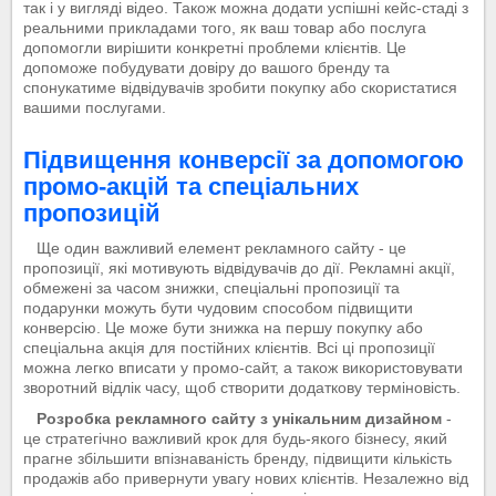
так і у вигляді відео. Також можна додати успішні кейс-стаді з
реальними прикладами того, як ваш товар або послуга
допомогли вирішити конкретні проблеми клієнтів. Це
допоможе побудувати довіру до вашого бренду та
спонукатиме відвідувачів зробити покупку або скористатися
вашими послугами.
Підвищення конверсії за допомогою
промо-акцій та спеціальних
пропозицій
Ще один важливий елемент рекламного сайту - це
пропозиції, які мотивують відвідувачів до дії. Рекламні акції,
обмежені за часом знижки, спеціальні пропозиції та
подарунки можуть бути чудовим способом підвищити
конверсію. Це може бути знижка на першу покупку або
спеціальна акція для постійних клієнтів. Всі ці пропозиції
можна легко вписати у промо-сайт, а також використовувати
зворотний відлік часу, щоб створити додаткову терміновість.
Розробка рекламного сайту з унікальним дизайном
-
це стратегічно важливий крок для будь-якого бізнесу, який
прагне збільшити впізнаваність бренду, підвищити кількість
продажів або привернути увагу нових клієнтів. Незалежно від