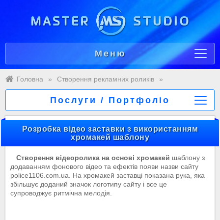
Меню
Головна
»
Створення рекламних роликів
»
Послуги / Портфоліо
Розробка відео заставки з використанням
хромакей шаблону
Створення відеоролика на основі хромакей
шаблону з
додаванням фонового відео та ефектів появи назви сайту
police1106.com.ua. На хромакей заставці показана рука, яка
збільшує доданий значок логотипу сайту і все це
супроводжує ритмічна мелодія.