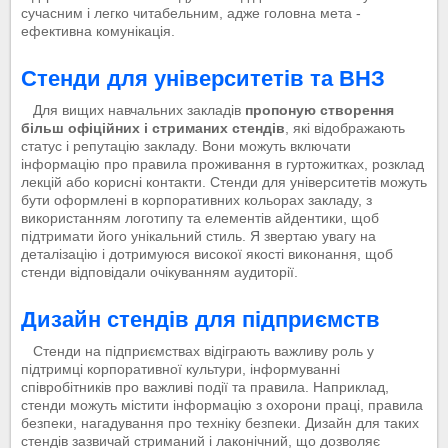
сучасним і легко читабельним, адже головна мета -
ефективна комунікація.
Стенди для університетів та ВНЗ
Для вищих навчальних закладів
пропоную створення
більш офіційних і стриманих стендів
, які відображають
статус і репутацію закладу. Вони можуть включати
інформацію про правила проживання в гуртожитках, розклад
лекцій або корисні контакти. Стенди для університетів можуть
бути оформлені в корпоративних кольорах закладу, з
використанням логотипу та елементів айдентики, щоб
підтримати його унікальний стиль. Я звертаю увагу на
деталізацію і дотримуюся високої якості виконання, щоб
стенди відповідали очікуванням аудиторії.
Дизайн стендів для підприємств
Стенди на підприємствах відіграють важливу роль у
підтримці корпоративної культури, інформуванні
співробітників про важливі події та правила. Наприклад,
стенди можуть містити інформацію з охорони праці, правила
безпеки, нагадування про техніку безпеки. Дизайн для таких
стендів зазвичай стриманий і лаконічний, що дозволяє