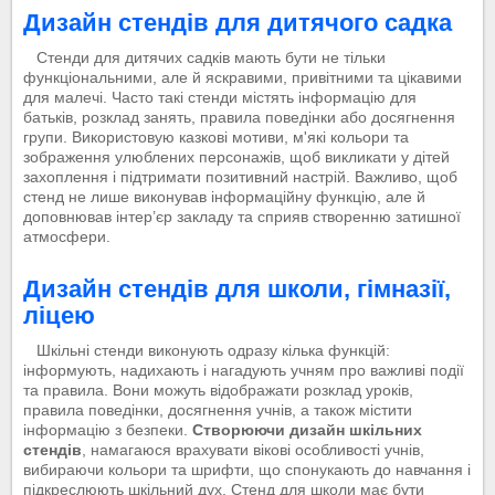
Дизайн стендів для дитячого садка
Стенди для дитячих садків мають бути не тільки
функціональними, але й яскравими, привітними та цікавими
для малечі. Часто такі стенди містять інформацію для
батьків, розклад занять, правила поведінки або досягнення
групи. Використовую казкові мотиви, м'які кольори та
зображення улюблених персонажів, щоб викликати у дітей
захоплення і підтримати позитивний настрій. Важливо, щоб
стенд не лише виконував інформаційну функцію, але й
доповнював інтер’єр закладу та сприяв створенню затишної
атмосфери.
Дизайн стендів для школи, гімназії,
ліцею
Шкільні стенди виконують одразу кілька функцій:
інформують, надихають і нагадують учням про важливі події
та правила. Вони можуть відображати розклад уроків,
правила поведінки, досягнення учнів, а також містити
інформацію з безпеки.
Створюючи дизайн шкільних
стендів
, намагаюся врахувати вікові особливості учнів,
вибираючи кольори та шрифти, що спонукають до навчання і
підкреслюють шкільний дух. Стенд для школи має бути