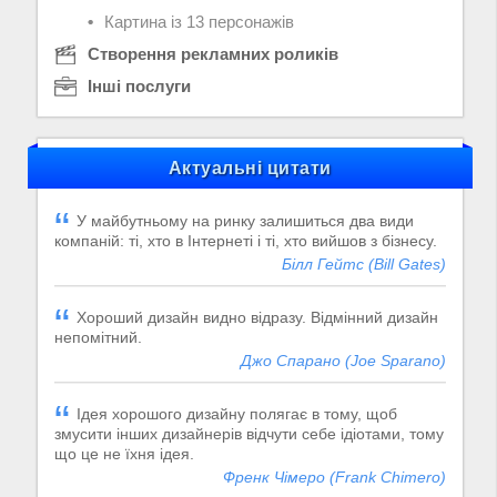
Картина із 13 персонажів
Створення рекламних роликів
Інші послуги
Актуальні цитати
У майбутньому на ринку залишиться два види
компаній: ті, хто в Інтернеті і ті, хто вийшов з бізнесу.
Білл Гейтс (Bill Gates)
Хороший дизайн видно відразу. Відмінний дизайн
непомітний.
Джо Спарано (Joe Sparano)
Ідея хорошого дизайну полягає в тому, щоб
змусити інших дизайнерів відчути себе ідіотами, тому
що це не їхня ідея.
Френк Чімеро (Frank Chimero)