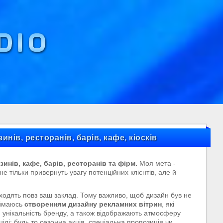
нів, ресторанів, барів, кафе, кіосків
нів, кафе, барів, ресторанів та фірм.
Моя мета -
не тільки привернуть увагу потенційних клієнтів, але й
ходять повз ваш заклад. Тому важливо, щоб дизайн був не
аймаюсь
створенням дизайну рекламних вітрин
, які
 унікальність бренду, а також відображають атмосферу
ілі: будь то сезонна акція, спеціальна пропозиція чи