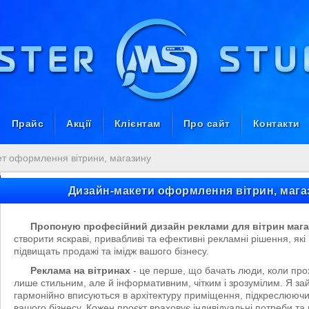
Прайс
Акції
Клієнтам
Про сайт
Контакти
т оформлення вітрини, магазину
Дизайн-макети оформлення вітрин, магази
Пропоную професійний дизайн реклами для вітрин магази
створити яскраві, привабливі та ефективні рекламні рішення, які 
підвищать продажі та імідж вашого бізнесу.
Реклама на вітринах
- це перше, що бачать люди, коли про
лише стильним, але й інформативним, чітким і зрозумілим. Я з
гармонійно вписуються в архітектуру приміщення, підкреслюючи
вашого бізнесу. Кожен проєкт враховує індивідуальні потреби та ц