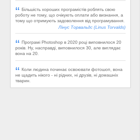
Більшість хороших програмістів роблять свою
роботу не тому, що очікують оплати або визнання, а
тому що отримують задоволення від програмування.
Лінус Торвальдс (Linus Torvalds)
Програмі Photoshop в 2020 році виповнилося 20
років. Ну, насправді, виповнилося 30, але виглядає
вона на 20.
Коли людина починає освоювати фотошоп, вона
не щадить нікого - ні рідних, ні друзів, ні домашніх
тварин.