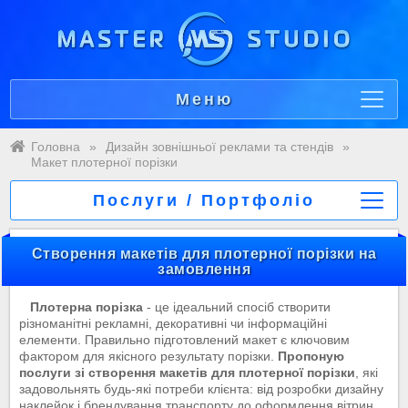
Меню
Головна
»
Дизайн зовнішньої реклами та стендів
»
Макет плотерної порізки
Послуги / Портфоліо
Створення макетів для плотерної порізки на
замовлення
Плотерна порізка
- це ідеальний спосіб створити
різноманітні рекламні, декоративні чи інформаційні
елементи. Правильно підготовлений макет є ключовим
фактором для якісного результату порізки.
Пропоную
послуги зі створення макетів для плотерної порізки
, які
задовольнять будь-які потреби клієнта: від розробки дизайну
наклейок і брендування транспорту до оформлення вітрин