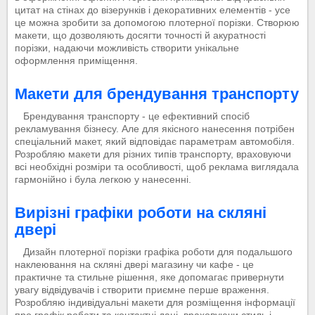
цитат на стінах до візерунків і декоративних елементів - усе
це можна зробити за допомогою плотерної порізки. Створюю
макети, що дозволяють досягти точності й акуратності
порізки, надаючи можливість створити унікальне
оформлення приміщення.
Макети для брендування транспорту
Брендування транспорту - це ефективний спосіб
рекламування бізнесу. Але для якісного нанесення потрібен
спеціальний макет, який відповідає параметрам автомобіля.
Розробляю макети для різних типів транспорту, враховуючи
всі необхідні розміри та особливості, щоб реклама виглядала
гармонійно і була легкою у нанесенні.
Вирізні графіки роботи на скляні
двері
Дизайн плотерної порізки графіка роботи для подальшого
наклеювання на скляні двері магазину чи кафе - це
практичне та стильне рішення, яке допомагає привернути
увагу відвідувачів і створити приємне перше враження.
Розробляю індивідуальні макети для розміщення інформації
про графік роботи та контактні дані, враховуючи стиль і