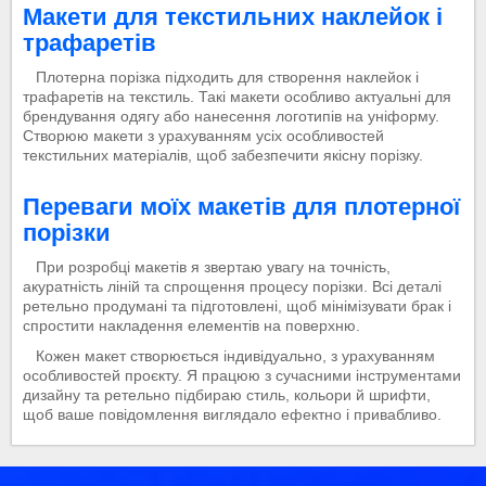
Макети для текстильних наклейок і
трафаретів
Плотерна порізка підходить для створення наклейок і
трафаретів на текстиль. Такі макети особливо актуальні для
брендування одягу або нанесення логотипів на уніформу.
Створюю макети з урахуванням усіх особливостей
текстильних матеріалів, щоб забезпечити якісну порізку.
Переваги моїх макетів для плотерної
порізки
При розробці макетів я звертаю увагу на точність,
акуратність ліній та спрощення процесу порізки. Всі деталі
ретельно продумані та підготовлені, щоб мінімізувати брак і
спростити накладення елементів на поверхню.
Кожен макет створюється індивідуально, з урахуванням
особливостей проєкту. Я працюю з сучасними інструментами
дизайну та ретельно підбираю стиль, кольори й шрифти,
щоб ваше повідомлення виглядало ефектно і привабливо.