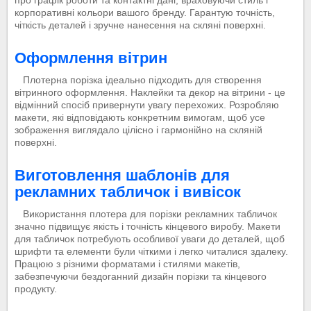
корпоративні кольори вашого бренду. Гарантую точність,
чіткість деталей і зручне нанесення на скляні поверхні.
Оформлення вітрин
Плотерна порізка ідеально підходить для створення
вітринного оформлення. Наклейки та декор на вітрини - це
відмінний спосіб привернути увагу перехожих. Розробляю
макети, які відповідають конкретним вимогам, щоб усе
зображення виглядало цілісно і гармонійно на скляній
поверхні.
Виготовлення шаблонів для
рекламних табличок і вивісок
Використання плотера для порізки рекламних табличок
значно підвищує якість і точність кінцевого виробу. Макети
для табличок потребують особливої уваги до деталей, щоб
шрифти та елементи були чіткими і легко читалися здалеку.
Працюю з різними форматами і стилями макетів,
забезпечуючи бездоганний дизайн порізки та кінцевого
продукту.